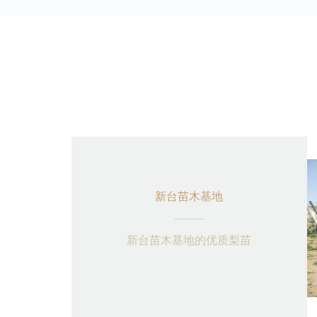
新台苗木基地
新台苗木基地的优质梨苗