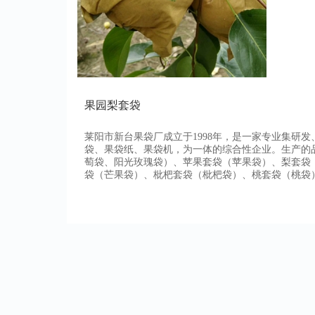
果园梨套袋
莱阳市新台果袋厂成立于1998年，是一家专业集研
袋、果袋纸、果袋机，为一体的综合性企业。生产的
萄袋、阳光玫瑰袋）、苹果套袋（苹果袋）、梨套袋
袋（芒果袋）、枇杷套袋（枇杷袋）、桃套袋（桃袋）.